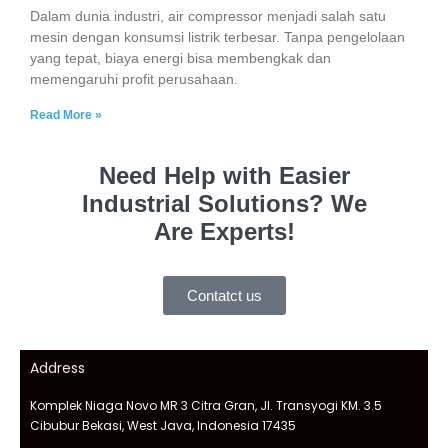
Dalam dunia industri, air compressor menjadi salah satu
mesin dengan konsumsi listrik terbesar. Tanpa pengelolaan
yang tepat, biaya energi bisa membengkak dan
memengaruhi profit perusahaan.
Read More »
Need Help with Easier
Industrial Solutions? We
Are Experts!
Contatct us
Address
Komplek Niaga Novo MR 3 Citra Gran, Jl. Transyogi KM. 3.5
Cibubur Bekasi, West Java, Indonesia 17435