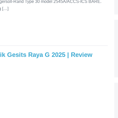
h Ingersoll-Rand Type 30 model 2545A/ACCS-ICS BARE.
g […]
rik Gesits Raya G 2025 | Review